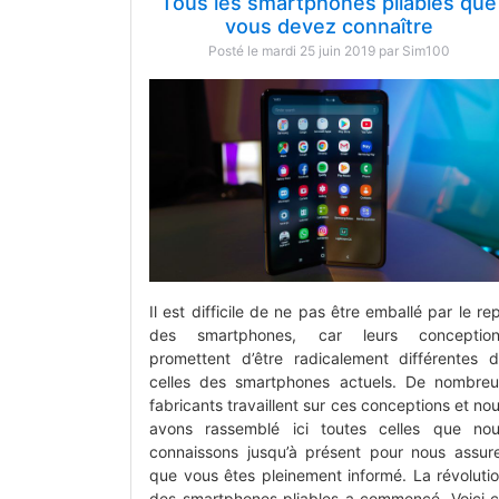
Tous les smartphones pliables que
vous devez connaître
Posté le mardi 25 juin 2019 par Sim100
Il est difficile de ne pas être emballé par le rep
des smartphones, car leurs conception
promettent d’être radicalement différentes 
celles des smartphones actuels. De nombre
fabricants travaillent sur ces conceptions et no
avons rassemblé ici toutes celles que no
connaissons jusqu’à présent pour nous assur
que vous êtes pleinement informé. La révoluti
des smartphones pliables a commencé. Voici 