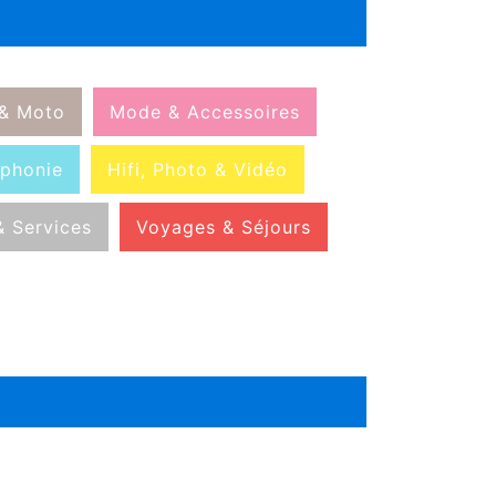
 & Moto
Mode & Accessoires
éphonie
Hifi, Photo & Vidéo
& Services
Voyages & Séjours