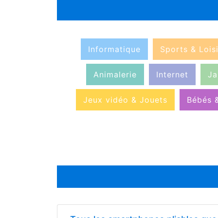
Informatique
Sports & Loisi
Animalerie
Internet
Ja
Jeux vidéo & Jouets
Bébés 