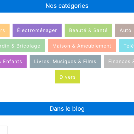
Nos catégories
rs
Électroménager
Beauté & Santé
Auto
rdin & Bricolage
Maison & Ameublement
Tél
& Enfants
Livres, Musiques & Films
Finances 
Divers
Dans le blog