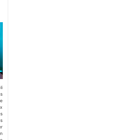
li
s
de
ux
us
us
er
on
ce