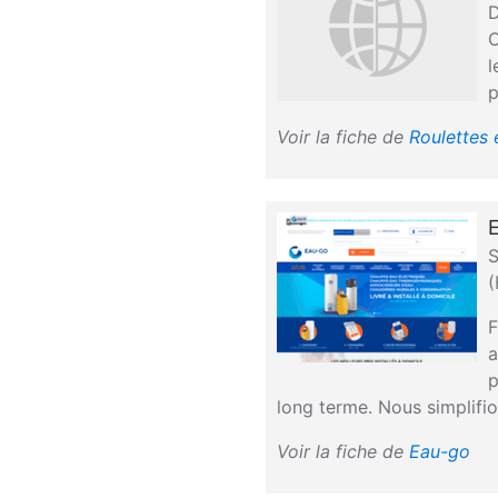
D
O
l
p
Voir la fiche de
Roulettes 
S
(
F
a
p
long terme. Nous simplifion
Voir la fiche de
Eau-go