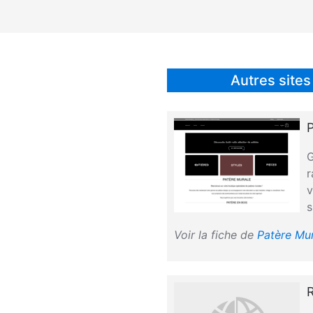
Autres sites
P
G
r
v
s
Voir la fiche de
Patère Mu
R